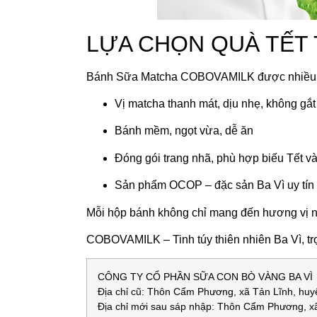
LỰA CHỌN QUÀ TẾT 
Bánh Sữa Matcha COBOVAMILK được nhiều kh
Vị matcha thanh mát, dịu nhẹ, không gắt
Bánh mềm, ngọt vừa, dễ ăn
Đóng gói trang nhã, phù hợp biếu Tết và
Sản phẩm OCOP – đặc sản Ba Vì uy tín
Mỗi hộp bánh không chỉ mang đến hương vị ng
COBOVAMILK – Tinh túy thiên nhiên Ba Vì, trọ
CÔNG TY CỔ PHẦN SỮA CON BÒ VÀNG BA VÌ
Địa chỉ cũ: Thôn Cẩm Phương, xã Tản Lĩnh, huy
Địa chỉ mới sau sáp nhập: Thôn Cẩm Phương, xã