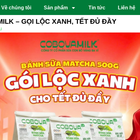
Về chúng tôi
Sản phẩm
Tin tức
Liên hệ
LK – GỌI LỘC XANH, TẾT ĐỦ ĐẦY
u