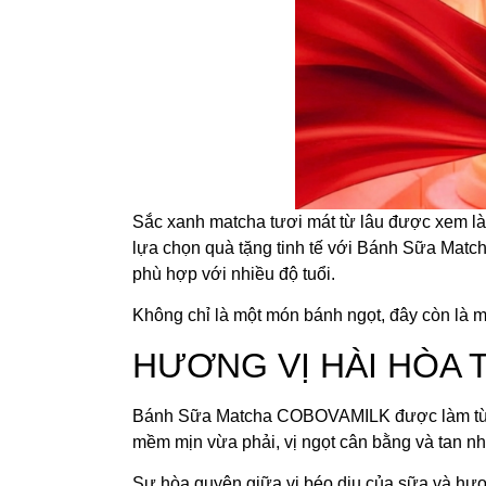
Sắc xanh matcha tươi mát từ lâu được xem là
lựa chọn quà tặng tinh tế với Bánh Sữa Match
phù hợp với nhiều độ tuổi.
Không chỉ là một món bánh ngọt, đây còn là 
HƯƠNG VỊ HÀI HÒA T
Bánh Sữa Matcha COBOVAMILK được làm từ ng
mềm mịn vừa phải, vị ngọt cân bằng và tan n
Sự hòa quyện giữa vị béo dịu của sữa và hươn