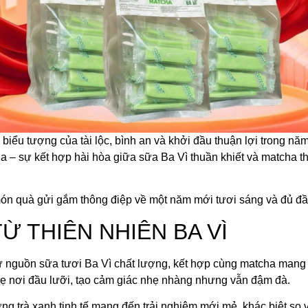
 biểu tượng của tài lộc, bình an và khởi đầu thuận lợi trong
a – sự kết hợp hài hòa giữa sữa Ba Vì thuần khiết và matcha t
món quà gửi gắm thông điệp về một năm mới tươi sáng và đủ đầ
Ừ THIÊN NHIÊN BA VÌ
uồn sữa tươi Ba Vì chất lượng, kết hợp cùng matcha mang vị
hẹ nơi đầu lưỡi, tạo cảm giác nhẹ nhàng nhưng vẫn đậm đà.
g trà xanh tinh tế mang đến trải nghiệm mới mẻ, khác biệt so 