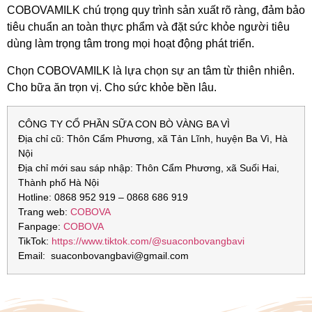
COBOVAMILK chú trọng quy trình sản xuất rõ ràng, đảm bảo
tiêu chuẩn an toàn thực phẩm và đặt sức khỏe người tiêu
dùng làm trọng tâm trong mọi hoạt động phát triển.
Chọn COBOVAMILK là lựa chọn sự an tâm từ thiên nhiên.
Cho bữa ăn trọn vị. Cho sức khỏe bền lâu.
CÔNG TY CỔ PHẦN SỮA CON BÒ VÀNG BA VÌ
Địa chỉ cũ: Thôn Cẩm Phương, xã Tản Lĩnh, huyện Ba Vì, Hà
Nội
Địa chỉ mới sau sáp nhập: Thôn Cẩm Phương, xã Suối Hai,
Thành phố Hà Nội
Hotline: 0868 952 919 – 0868 686 919
Trang web:
COBOVA
Fanpage:
COBOVA
TikTok:
https://www.tiktok.com/@suaconbovangbavi
Email: suaconbovangbavi@gmail.com