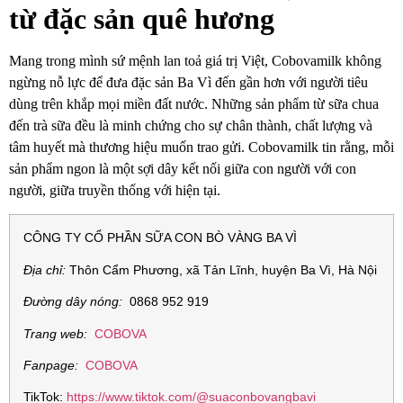
từ đặc sản quê hương
Mang trong mình sứ mệnh lan toả giá trị Việt, Cobovamilk không
ngừng nỗ lực để đưa đặc sản Ba Vì đến gần hơn với người tiêu
dùng trên khắp mọi miền đất nước. Những sản phẩm từ sữa chua
đến trà sữa đều là minh chứng cho sự chân thành, chất lượng và
tâm huyết mà thương hiệu muốn trao gửi. Cobovamilk tin rằng, mỗi
sản phẩm ngon là một sợi dây kết nối giữa con người với con
người, giữa truyền thống với hiện tại.
CÔNG TY CỔ PHẦN SỮA CON BÒ VÀNG BA VÌ
Địa chỉ:
Thôn Cẩm Phương, xã Tản Lĩnh, huyện Ba Vì, Hà Nội
Đường dây nóng:
0868 952 919
Trang web:
COBOVA
Fanpage:
COBOVA
TikTok:
https://www.tiktok.com/@suaconbovangbavi