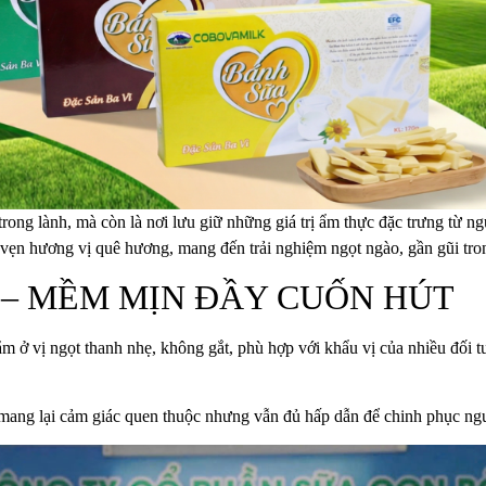
trong lành, mà còn là nơi lưu giữ những giá trị ẩm thực đặc trưng từ n
 vẹn hương vị quê hương, mang đến trải nghiệm ngọt ngào, gần gũi tr
 – MỀM MỊN ĐẦY CUỐN HÚT
m ở vị ngọt thanh nhẹ, không gắt, phù hợp với khẩu vị của nhiều đối 
mang lại cảm giác quen thuộc nhưng vẫn đủ hấp dẫn để chinh phục ngườ