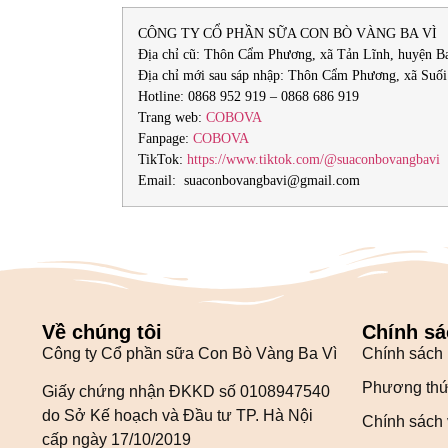
CÔNG TY CỔ PHẦN SỮA CON BÒ VÀNG BA VÌ
Địa chỉ cũ: Thôn Cẩm Phương, xã Tản Lĩnh, huyện B
Địa chỉ mới sau sáp nhập: Thôn Cẩm Phương, xã Suố
Hotline: 0868 952 919 – 0868 686 919
Trang web:
COBOVA
Fanpage:
COBOVA
TikTok:
https://www.tiktok.com/@suaconbovangbavi
Email: suaconbovangbavi@gmail.com
Về chúng tôi
Chính sá
Công ty Cổ phần sữa Con Bò Vàng Ba Vì
Chính sách
Phương thứ
Giấy chứng nhận ĐKKD số 0108947540
do Sở Kế hoạch và Đầu tư TP. Hà Nội
Chính sách 
cấp ngày 17/10/2019