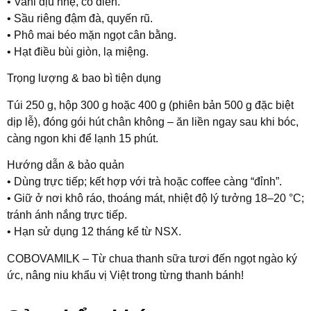
• Vani dịu nhẹ, cổ điển.
• Sầu riêng đậm đà, quyến rũ.
• Phô mai béo mặn ngọt cân bằng.
• Hạt điều bùi giòn, lạ miệng.
Trọng lượng & bao bì tiện dụng
Túi 250 g, hộp 300 g hoặc 400 g (phiên bản 500 g đặc biệt
dịp lễ), đóng gói hút chân không – ăn liền ngay sau khi bóc,
càng ngon khi để lạnh 15 phút.
Hướng dẫn & bảo quản
• Dùng trực tiếp; kết hợp với trà hoặc coffee càng “đỉnh”.
• Giữ ở nơi khô ráo, thoáng mát, nhiệt độ lý tưởng 18–20 °C;
tránh ánh nắng trực tiếp.
• Hạn sử dụng 12 tháng kể từ NSX.
COBOVAMILK – Từ chua thanh sữa tươi đến ngọt ngào ký
ức, nâng niu khẩu vị Việt trong từng thanh bánh!