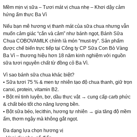
Mềm mịn vị sữa – Tươi mát vị chua nhẹ – Khơi dậy cảm
hứng ẩm thực Ba Vì
Nếu bạn mê hương vị thanh mát của sữa chua nhưng vẫn
muốn cảm giác “cắn và cảm” như bánh ngọt, Bánh Sữa
Chua COBOVAMILK chính là món “must-try”. Sản phẩm
được chế biến trực tiếp tại Công ty CP Sữa Con Bò Vàng
Ba Vì – thương hiệu hơn 18 năm kinh nghiệm với nguồn
sữa tươi nguyên chất từ đồng cỏ Ba Vì.
Vì sao bánh sữa chua khác biệt?
• Sữa tươi 75 % & men tự nhiên tạo độ chua thanh, giữ trọn
canxi, protein, vitamin B2.
• Bột mì tinh luyện, bơ, dầu thực vật → cung cấp carb phức
& chất béo tốt cho năng lượng bền.
• Bột sữa béo, lecithin, hương tự nhiên → gia tăng độ mềm
ẩm, thơm ngậy mà không gắt ngọt.
Đa dạng lựa chọn hương vị