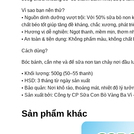
Vì sao bạn nên thử?
• Nguồn dinh dưỡng vượt trội: Với 50% sữa bò non kế
chất béo tốt giúp tăng đề kháng, chắc xương, phát tri
• Hương vị dễ nghiện: Ngọt thanh, mềm mịn, thơm nhẹ
• An toàn & tiện dụng: Không phẩm màu, không chất bả
Cách dùng?
Bóc bánh, cắn nhẹ và để sữa non tan chảy nơi đầu l
• Khối lượng: 500g (50–55 thanh)
• HSD: 3 tháng từ ngày sản xuất
• Bảo quản: Nơi khô ráo, thoáng mát, nhiệt độ lý tư
• Sản xuất bởi: Công ty CP Sữa Con Bò Vàng Ba V
Sản phẩm khác