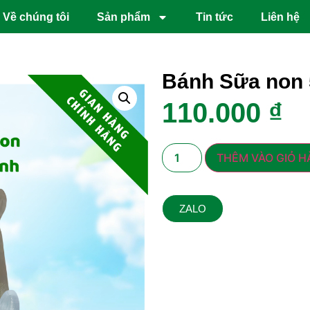
Về chúng tôi
Sản phẩm
Tin tức
Liên hệ
Bánh Sữa non
110.000
₫
THÊM VÀO GIỎ 
ZALO