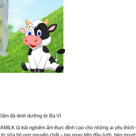
 Đậm đà dinh dưỡng từ Ba Vì
LK là trải nghiệm ẩm thực đỉnh cao cho những ai yêu thích v
ừ sữa bò non nguyên chất – tan ngay trên đầu lưỡi, béo mượt 