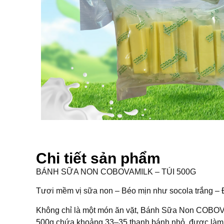
Chi tiết sản phẩm
BÁNH SỮA NON COBOVAMILK – TÚI 500G
Tươi mềm vị sữa non – Béo mịn như socola trắng –
Không chỉ là một món ăn vặt, Bánh Sữa Non COBOVAMI
500g chứa khoảng 33–35 thanh bánh nhỏ, được làm t