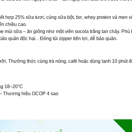
t hợp 25% sữa tươi, cùng sữa bột, bơ, whey protein và men vi 
ển chiều cao.
 mùi sữa – ăn giống như một viên socola trắng tan chảy. Phù h
o quản độc hại. . Đóng túi zipper tiện lợi, dễ bảo quản.
ưỡi. Thưởng thức cùng trà nóng, café hoặc dùng lạnh 10 phút 
ởng 18–20°C
ì – Thương hiệu OCOP 4 sao